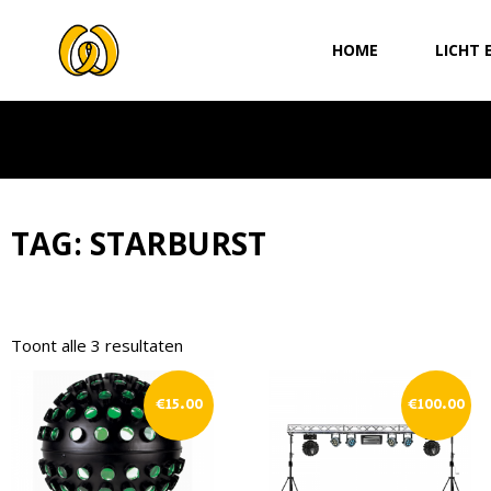
Ga
naar
HOME
LICHT 
de
inhoud
TAG: STARBURST
Toont alle 3 resultaten
€
15.00
€
100.00