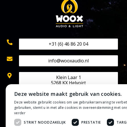
+31 (6) 46 86 20 04
info@wooxaudio.nl
Klein Laar 1
5268 KX Helvoirt
Deze website maakt gebruik van cookies.
KVK: 70524602
Deze website gebruikt cookies om uw gebruikerservaring te verbe
BTW: NL002202313B42
gebruiken, stemt u in met alle cookies in overeenstemming met on
IBAN: NL50 RABO 0133 0807 30
verder
STRIKT NOODZAKELIJK
PRESTATIE
TARG
Privacybeleid