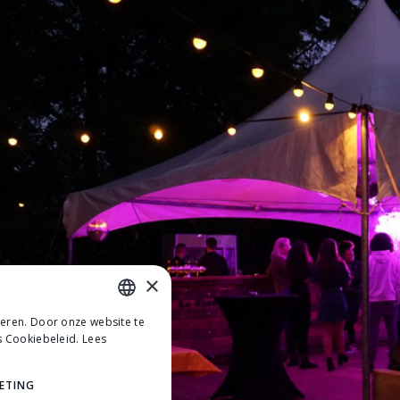
×
teren. Door onze website te
DUTCH
s Cookiebeleid.
Lees
DUTCH
ETING