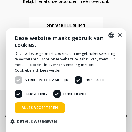
Bekijk hier al onze producten in één overzicht.
PDF VERHUURLIJST
×
Deze website maakt gebruik van
cookies.
DUTCH
Deze website gebruikt cookies om uw gebruikerservaring
te verbeteren. Door onze website te gebruiken, stemt u in
DUTCH
met alle cookies in overeenstemming met ons
Cookiebeleid.
Lees verder
STRIKT NOODZAKELIJK
PRESTATIE
TARGETING
FUNCTIONEEL
Nog niet helemaal gevonden wat je zocht? Bekijk
ALLES ACCEPTEREN
onze
PDF prijslijst
, of neem
contact
met ons op.
Wij adviseren je graag via telefoon, mail of tijdens een kopje
DETAILS WEERGEVEN
koffie!