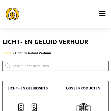
Ga
naar
de
inhoud
LICHT- EN GELUID VERHUUR
Home
>
Licht En Geluid Verhuur
Producten
zoeken
LICHT- EN GELUIDSETS
LOSSE PRODUCTEN