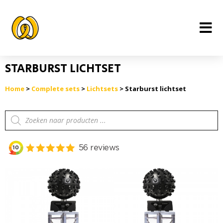
Ga
naar
de
inhoud
STARBURST LICHTSET
Home
>
Complete sets
>
Lichtsets
> Starburst lichtset
Producten
zoeken