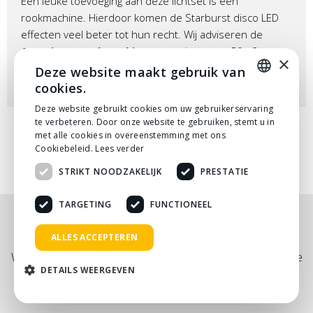
Een leuke toevoeging aan deze lichtset is een
rookmachine. Hierdoor komen de Starburst disco LED
effecten veel beter tot hun recht. Wij adviseren de
Antari Z80 rookmachine
voor ruimtes tot 50m2.
×
Deze website maakt gebruik van
cookies.
DUTCH
Deze website gebruikt cookies om uw gebruikerservaring
te verbeteren. Door onze website te gebruiken, stemt u in
DUTCH
met alle cookies in overeenstemming met ons
Cookiebeleid.
Lees verder
STRIKT NOODZAKELIJK
PRESTATIE
TARGETING
FUNCTIONEEL
Nog niet helemaal gevonden wat je zocht? Bekijk
ALLES ACCEPTEREN
onze
PDF prijslijst
, of neem
contact
met ons op.
Wij adviseren je graag via telefoon, mail of tijdens een kopje
DETAILS WEERGEVEN
koffie!