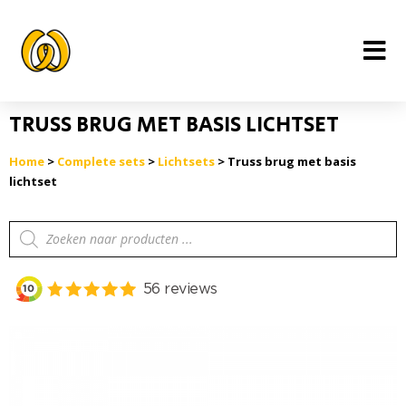
Ga
naar
de
inhoud
TRUSS BRUG MET BASIS LICHTSET
Home
>
Complete sets
>
Lichtsets
> Truss brug met basis
lichtset
Producten
zoeken