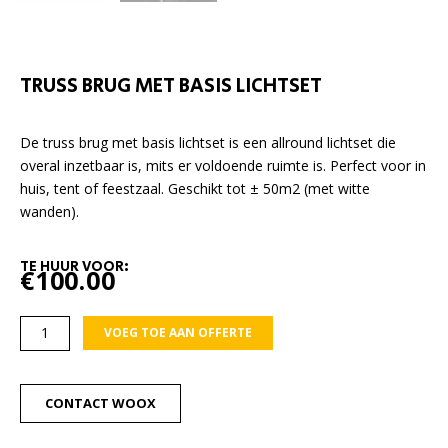
TRUSS BRUG MET BASIS LICHTSET
De truss brug met basis lichtset is een allround lichtset die
overal inzetbaar is, mits er voldoende ruimte is. Perfect voor in
huis, tent of feestzaal. Geschikt tot ± 50m2 (met witte
wanden).
TE HUUR VOOR:
€
100.00
Truss
VOEG TOE AAN OFFERTE
brug
met
basis
CONTACT WOOX
lichtset
aantal