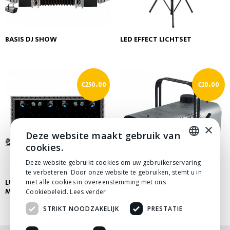
BASIS DJ SHOW
LED EFFECT LICHTSET
€
250.00
€
10.00
×
Deze website maakt gebruik van
cookies.
DUTCH
Deze website gebruikt cookies om uw gebruikerservaring
te verbeteren. Door onze website te gebruiken, stemt u in
DUTCH
LUXE TRUSS BRUG MET
met alle cookies in overeenstemming met ons
ANTARI Z-80 ROOKMACHINE
MOVINGHEADS
Cookiebeleid.
Lees verder
STRIKT NOODZAKELIJK
PRESTATIE