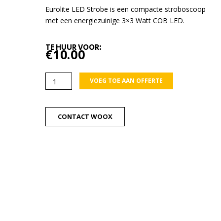
Eurolite LED Strobe is een compacte stroboscoop
met een energiezuinige 3×3 Watt COB LED.
TE HUUR VOOR:
€
10.00
Eurolite
VOEG TOE AAN OFFERTE
LED
Stroboscoop
aantal
CONTACT WOOX