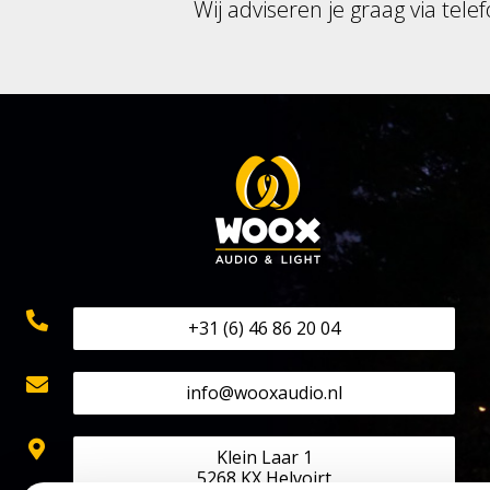
Wij adviseren je graag via telef
+31 (6) 46 86 20 04
info@wooxaudio.nl
Klein Laar 1
5268 KX Helvoirt