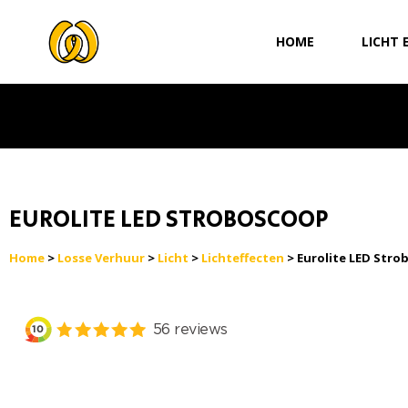
Ga
naar
HOME
LICHT 
de
inhoud
EUROLITE LED STROBOSCOOP
Home
>
Losse Verhuur
>
Licht
>
Lichteffecten
> Eurolite LED Str