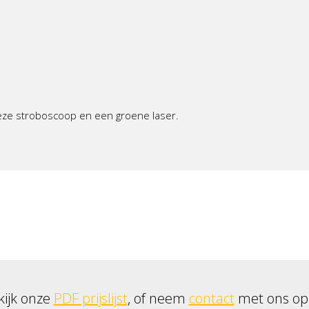
eze stroboscoop en een groene laser.
kijk onze
PDF prijslijst
, of neem
contact
met ons op