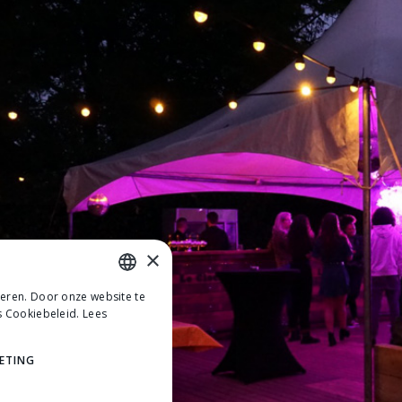
×
teren. Door onze website te
DUTCH
s Cookiebeleid.
Lees
DUTCH
ETING