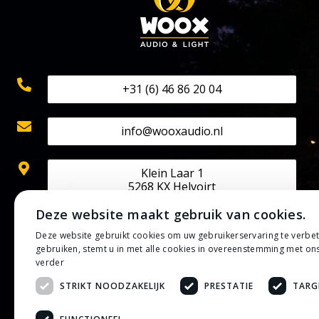
+31 (6) 46 86 20 04
info@wooxaudio.nl
Klein Laar 1
5268 KX Helvoirt
Deze website maakt gebruik van cookies.
KVK: 70524602
Deze website gebruikt cookies om uw gebruikerservaring te verbe
BTW: NL002202313B42
gebruiken, stemt u in met alle cookies in overeenstemming met on
IBAN: NL50 RABO 0133 0807 30
verder
STRIKT NOODZAKELIJK
PRESTATIE
TARG
Privacybeleid
Algemene voorwaarden