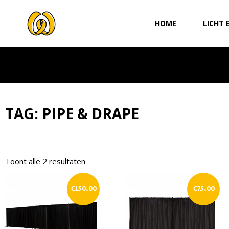
Ga
naar
HOME
LICHT 
de
inhoud
TAG: PIPE & DRAPE
Toont alle 2 resultaten
€
150.00
€
75.00