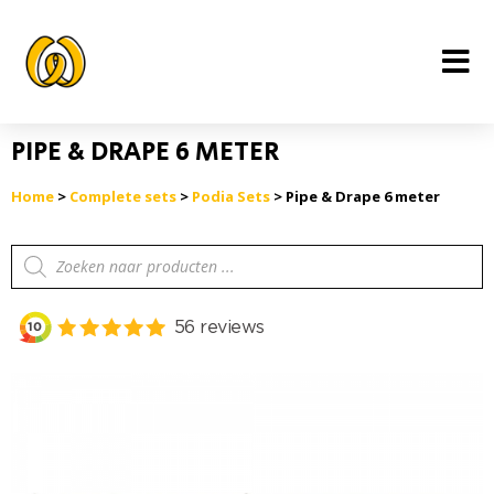
Ga
naar
de
inhoud
PIPE & DRAPE 6 METER
Home
>
Complete sets
>
Podia Sets
> Pipe & Drape 6 meter
Producten
zoeken