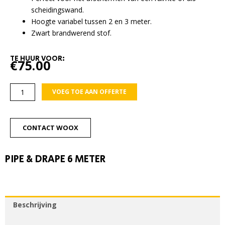
scheidingswand.
Hoogte variabel tussen 2 en 3 meter.
Zwart brandwerend stof.
TE HUUR VOOR:
€
75.00
Pipe
VOEG TOE AAN OFFERTE
&
Drape
6
CONTACT WOOX
meter
aantal
PIPE & DRAPE 6 METER
Beschrijving