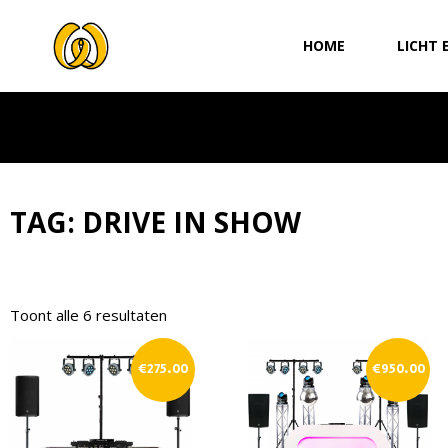
Ga
naar
HOME
LICHT 
de
inhoud
TAG: DRIVE IN SHOW
Toont alle 6 resultaten
€
275.00
€
950.00