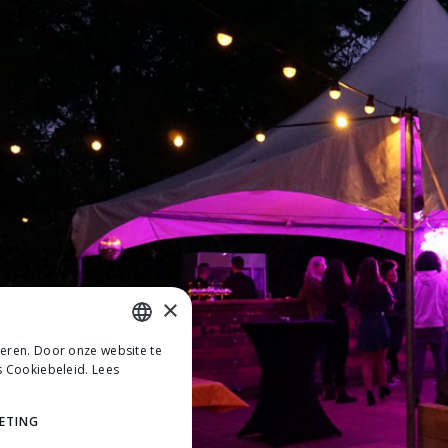
×
teren. Door onze website te
DUTCH
s Cookiebeleid.
Lees
DUTCH
ETING