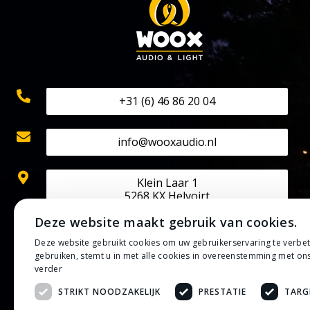
+31 (6) 46 86 20 04
info@wooxaudio.nl
Klein Laar 1
5268 KX Helvoirt
Deze website maakt gebruik van cookies.
KVK: 70524602
Deze website gebruikt cookies om uw gebruikerservaring te verbe
BTW: NL002202313B42
gebruiken, stemt u in met alle cookies in overeenstemming met on
IBAN: NL50 RABO 0133 0807 30
verder
STRIKT NOODZAKELIJK
PRESTATIE
TARG
Privacybeleid