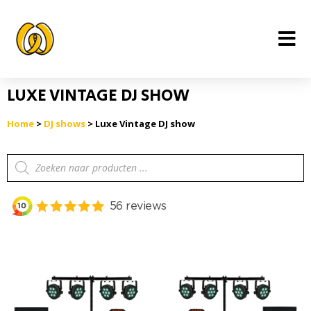
Ga
naar
de
inhoud
LUXE VINTAGE DJ SHOW
Home
>
DJ shows
> Luxe Vintage DJ show
Producten
zoeken