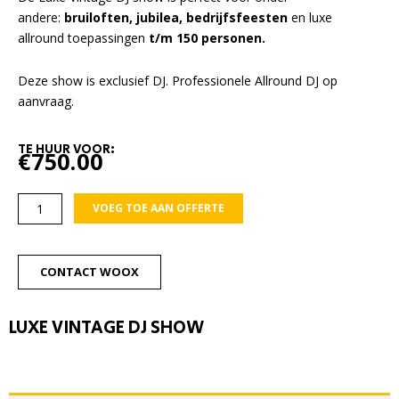
andere:
bruiloften,
jubilea, bedrijfsfeesten
en luxe
allround toepassingen
t/m 150 personen.
Deze show is exclusief DJ. Professionele Allround DJ op
aanvraag.
TE HUUR VOOR:
€
750.00
Luxe
VOEG TOE AAN OFFERTE
Vintage
DJ
show
CONTACT WOOX
aantal
LUXE VINTAGE DJ SHOW