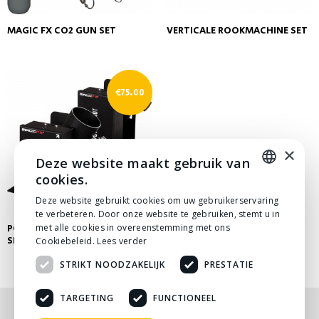
MAGIC FX CO2 GUN SET
VERTICALE ROOKMACHINE SET
€
75.00
×
Deze website maakt gebruik van
cookies.
DUTCH
Deze website gebruikt cookies om uw gebruikerservaring
te verbeteren. Door onze website te gebruiken, stemt u in
DUTCH
met alle cookies in overeenstemming met ons
POWERSHOT CONFETTI
SHOOTER SET
Cookiebeleid.
Lees verder
STRIKT NOODZAKELIJK
PRESTATIE
TARGETING
FUNCTIONEEL