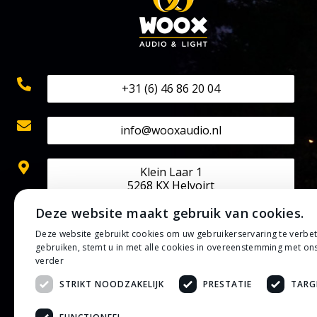
+31 (6) 46 86 20 04
info@wooxaudio.nl
Klein Laar 1
5268 KX Helvoirt
Deze website maakt gebruik van cookies.
KVK: 70524602
Deze website gebruikt cookies om uw gebruikerservaring te verbe
BTW: NL002202313B42
gebruiken, stemt u in met alle cookies in overeenstemming met on
IBAN: NL50 RABO 0133 0807 30
verder
STRIKT NOODZAKELIJK
PRESTATIE
TARG
Privacybeleid
Algemene voorwaarden