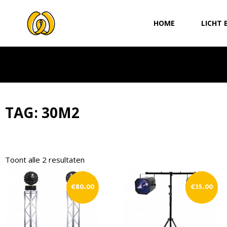
Ga
naar
HOME
LICHT 
de
inhoud
TAG: 30M2
Toont alle 2 resultaten
€
80.00
€
35.00