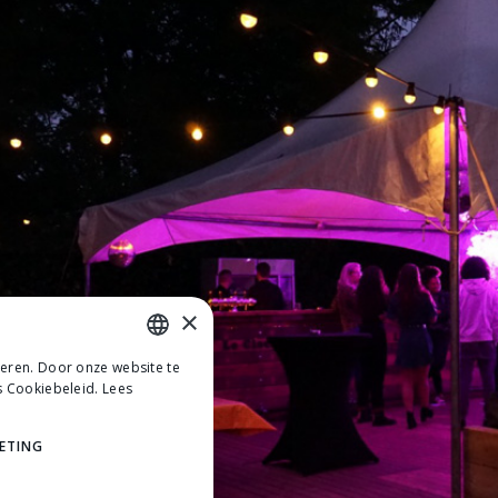
×
teren. Door onze website te
DUTCH
s Cookiebeleid.
Lees
DUTCH
ETING