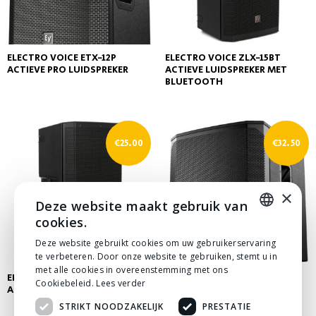
ELECTRO VOICE ETX-12P
ELECTRO VOICE ZLX-15BT
ACTIEVE PRO LUIDSPREKER
ACTIEVE LUIDSPREKER MET
BLUETOOTH
€
25.00
€
32.50
×
Deze website maakt gebruik van
cookies.
DUTCH
Deze website gebruikt cookies om uw gebruikerservaring
te verbeteren. Door onze website te gebruiken, stemt u in
DUTCH
met alle cookies in overeenstemming met ons
ELECTRO VOICE ZLX-15P
ELECTRO VOICE ELX200-18SP
Cookiebeleid.
Lees verder
ACTIEVE LUIDSPREKER
ACTIEVE SUBWOOFER
STRIKT NOODZAKELIJK
PRESTATIE