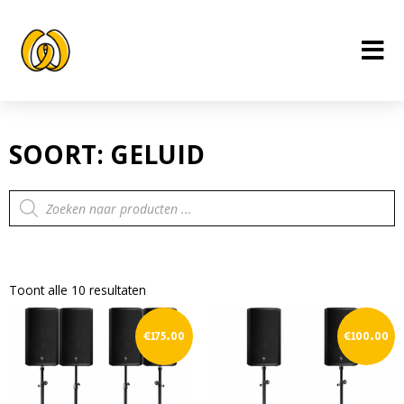
Ga
naar
de
inhoud
SOORT: GELUID
Producten
zoeken
Toont alle 10 resultaten
€
175.00
€
100.00