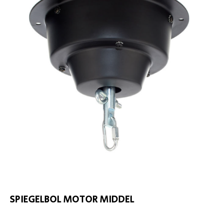
SPIEGELBOL MOTOR MIDDEL