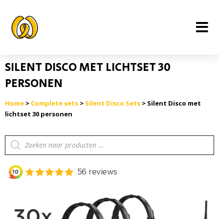
Ga
naar
de
inhoud
SILENT DISCO MET LICHTSET 30
PERSONEN
Home
>
Complete sets
>
Silent Disco Sets
> Silent Disco met
lichtset 30 personen
Producten
zoeken