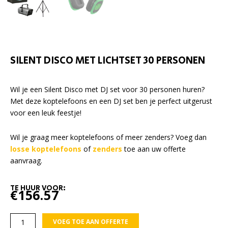
SILENT DISCO MET LICHTSET 30 PERSONEN
Wil je een Silent Disco met DJ set voor 30 personen huren?
Met deze koptelefoons en een DJ set ben je perfect uitgerust
voor een leuk feestje!
Wil je graag meer koptelefoons of meer zenders? Voeg dan
losse
koptelefoons
of
zenders
toe aan uw offerte
aanvraag.
TE HUUR VOOR:
€
156.57
Silent
VOEG TOE AAN OFFERTE