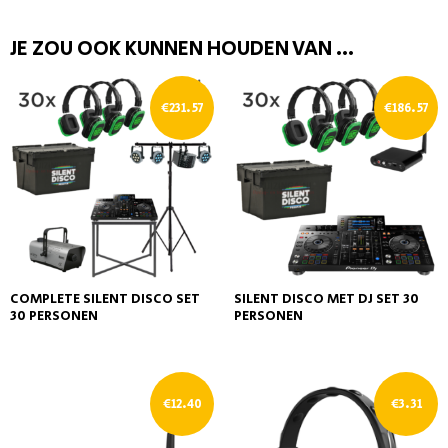
JE ZOU OOK KUNNEN HOUDEN VAN …
€
231.57
€
186.57
COMPLETE SILENT DISCO SET
SILENT DISCO MET DJ SET 30
30 PERSONEN
PERSONEN
€
12.40
€
3.31