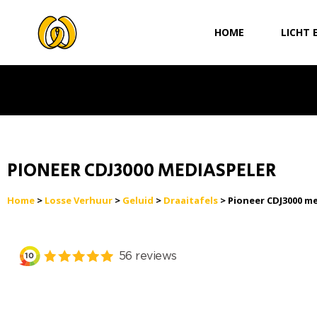
Ga
naar
HOME
LICHT 
de
inhoud
PIONEER CDJ3000 MEDIASPELER
Home
>
Losse Verhuur
>
Geluid
>
Draaitafels
> Pioneer CDJ3000 m