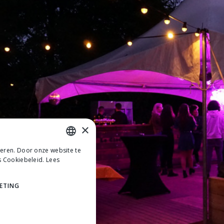
×
teren. Door onze website te
DUTCH
s Cookiebeleid.
Lees
DUTCH
ETING