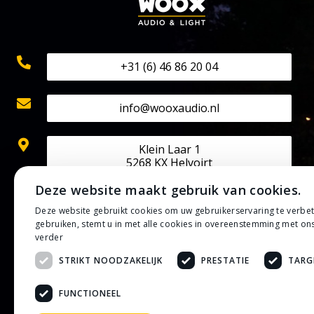
+31 (6) 46 86 20 04
info@wooxaudio.nl
Klein Laar 1
5268 KX Helvoirt
Deze website maakt gebruik van cookies.
KVK: 70524602
Deze website gebruikt cookies om uw gebruikerservaring te verbe
BTW: NL002202313B42
gebruiken, stemt u in met alle cookies in overeenstemming met on
IBAN: NL50 RABO 0133 0807 30
verder
STRIKT NOODZAKELIJK
PRESTATIE
TARG
Privacybeleid
Algemene voorwaarden
FUNCTIONEEL