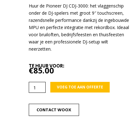
Huur de Pioneer DJ CDJ-3000: het vlaggenschip
onder de DJ-spelers met groot 9″ touchscreen,
razendsnelle performance dankzij de ingebouwde
MPU en perfecte integratie met rekordbox. Ideaal
voor bruiloften, bedrijfsfeesten en thuisfeesten
waar je een professionele DJ-setup wilt
neerzetten.
TE HUUR VOOR:
€
85.00
Pioneer
VOEG TOE AAN OFFERTE
CDJ3000
mediaspeler
aantal
CONTACT WOOX