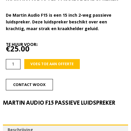
De Martin Audio F15 is een 15 inch 2-weg passieve
luidspreker. Deze luidspreker beschikt over een
krachtig, maar strak en kraakhelder geluid.
TE HUUR VOOR:
€
25.00
Martin
VOEG TOE AAN OFFERTE
Audio
F15
passieve
CONTACT WOOX
luidspreker
aantal
MARTIN AUDIO F15 PASSIEVE LUIDSPREKER
Beschrijving