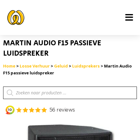
Ga
naar
de
inhoud
MARTIN AUDIO F15 PASSIEVE
LUIDSPREKER
Home
>
Losse Verhuur
>
Geluid
>
Luidsprekers
> Martin Audio
F15 passieve luidspreker
Producten
zoeken