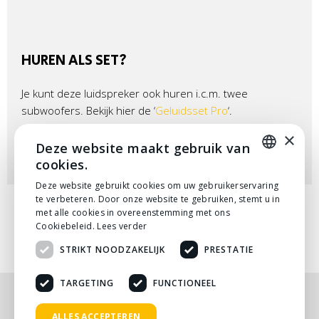
HUREN ALS SET?
Je kunt deze luidspreker ook huren i.c.m. twee
subwoofers. Bekijk hier de ‘
Geluidsset Pro
‘.
×
De geluidsset pro set is toepasbaar voor feesten en
Deze website maakt gebruik van
partijen tot 150 personen.
cookies.
DUTCH
Deze website gebruikt cookies om uw gebruikerservaring
te verbeteren. Door onze website te gebruiken, stemt u in
DUTCH
met alle cookies in overeenstemming met ons
Cookiebeleid.
Lees verder
STRIKT NOODZAKELIJK
PRESTATIE
TARGETING
FUNCTIONEEL
Nog niet helemaal gevonden wat je zocht? Bekijk
ALLES ACCEPTEREN