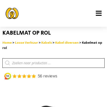
Ga
naar
de
inhoud
KABELMAT OP ROL
Home
>
Losse Verhuur
>
Kabels
>
Kabel diversen
> Kabelmat op
rol
Producten
zoeken