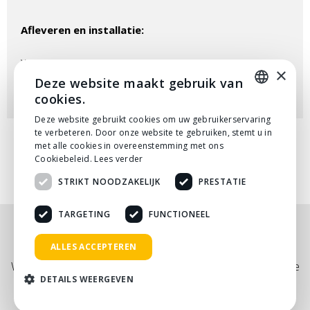
Afleveren en installatie:
Wil je dat wij dit product komen brengen en weer retour
×
komen halen? Dat doen wij met alle liefde en plezier.
Deze website maakt gebruik van
Informeer naar de mogelijkheden.
cookies.
DUTCH
Deze website gebruikt cookies om uw gebruikerservaring
te verbeteren. Door onze website te gebruiken, stemt u in
DUTCH
met alle cookies in overeenstemming met ons
Cookiebeleid.
Lees verder
STRIKT NOODZAKELIJK
PRESTATIE
TARGETING
FUNCTIONEEL
Nog niet helemaal gevonden wat je zocht? Bekijk
ALLES ACCEPTEREN
onze
PDF prijslijst
, of neem
contact
met ons op.
Wij adviseren je graag via telefoon, mail of tijdens een kopje
DETAILS WEERGEVEN
koffie!