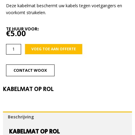
Deze kabelmat beschermt uw kabels tegen voetgangers en
voorkomt struikelen.
TE HUUR VOOR:
€
5.00
Kabelmat
VOEG TOE AAN OFFERTE
op
rol
aantal
CONTACT WOOX
KABELMAT OP ROL
Beschrijving
KABELMAT OP ROL