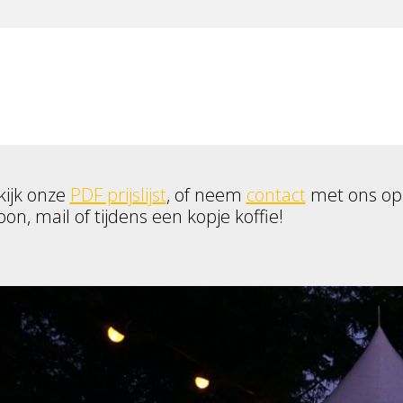
kijk onze
PDF prijslijst
, of neem
contact
met ons op
oon, mail of tijdens een kopje koffie!