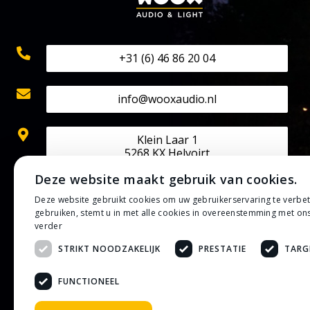
+31 (6) 46 86 20 04
info@wooxaudio.nl
Klein Laar 1
5268 KX Helvoirt
Deze website maakt gebruik van cookies.
KVK: 70524602
Deze website gebruikt cookies om uw gebruikerservaring te verbe
BTW: NL002202313B42
gebruiken, stemt u in met alle cookies in overeenstemming met on
IBAN: NL50 RABO 0133 0807 30
verder
STRIKT NOODZAKELIJK
PRESTATIE
TARG
Privacybeleid
Algemene voorwaarden
FUNCTIONEEL