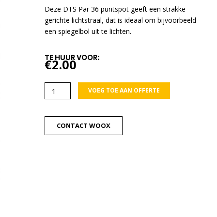
Deze DTS Par 36 puntspot geeft een strakke
gerichte lichtstraal, dat is ideaal om bijvoorbeeld
een spiegelbol uit te lichten.
TE HUUR VOOR:
€
2.00
DTS
VOEG TOE AAN OFFERTE
Par
36
Puntspot
CONTACT WOOX
aantal