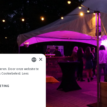
×
teren. Door onze website te
DUTCH
s Cookiebeleid.
Lees
DUTCH
ETING