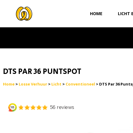
Ga
naar
HOME
LICHT 
de
inhoud
DTS PAR 36 PUNTSPOT
Home
>
Losse Verhuur
>
Licht
>
Conventioneel
> DTS Par 36 Punt