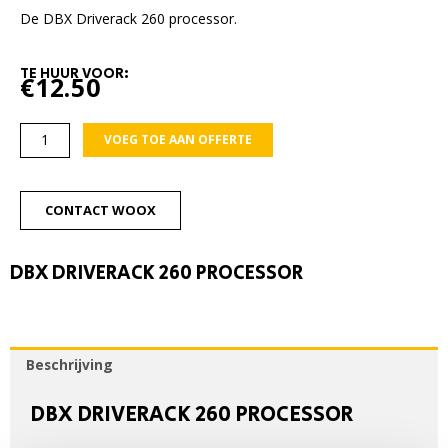
De DBX Driverack 260 processor.
TE HUUR VOOR:
€
12.50
DBX
VOEG TOE AAN OFFERTE
Driverack
260
processor
CONTACT WOOX
aantal
DBX DRIVERACK 260 PROCESSOR
Beschrijving
DBX DRIVERACK 260 PROCESSOR