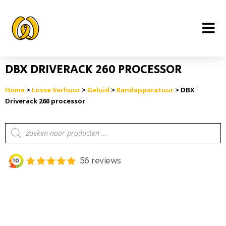
Ga
naar
de
inhoud
DBX DRIVERACK 260 PROCESSOR
Home
>
Losse Verhuur
>
Geluid
>
Randapparatuur
> DBX
Driverack 260 processor
Producten
zoeken