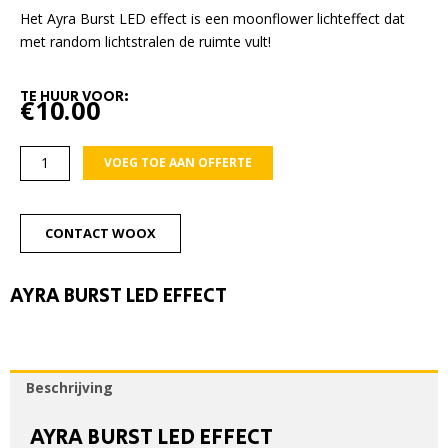
Het Ayra Burst LED effect is een moonflower lichteffect dat
met random lichtstralen de ruimte vult!
TE HUUR VOOR:
€
10.00
Ayra
VOEG TOE AAN OFFERTE
Burst
LED
effect
CONTACT WOOX
aantal
AYRA BURST LED EFFECT
Beschrijving
AYRA BURST LED EFFECT