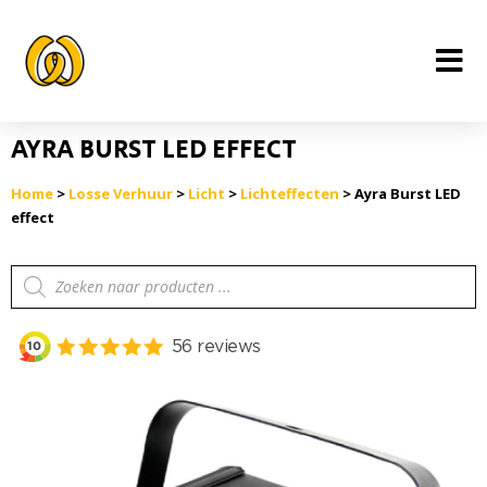
Ga
naar
de
inhoud
AYRA BURST LED EFFECT
Home
>
Losse Verhuur
>
Licht
>
Lichteffecten
> Ayra Burst LED
effect
Producten
zoeken