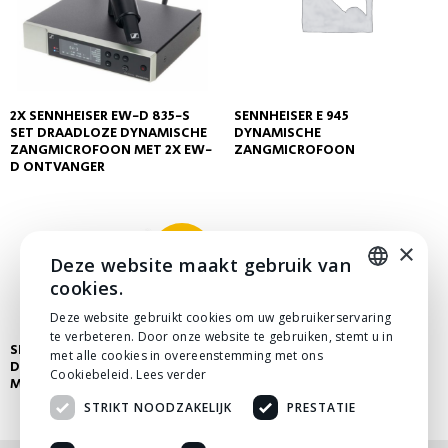
2X SENNHEISER EW-D 835-S
SENNHEISER E 945
SET DRAADLOZE DYNAMISCHE
DYNAMISCHE
ZANGMICROFOON MET 2X EW-
ZANGMICROFOON
D ONTVANGER
×
€
55.00
Deze website maakt gebruik van
cookies.
DUTCH
Deze website gebruikt cookies om uw gebruikerservaring
te verbeteren. Door onze website te gebruiken, stemt u in
DUTCH
SHURE QLX-D24 / BETA 58
met alle cookies in overeenstemming met ons
DRAADLOZE ZANG
Cookiebeleid.
Lees verder
MICROFOON
STRIKT NOODZAKELIJK
PRESTATIE