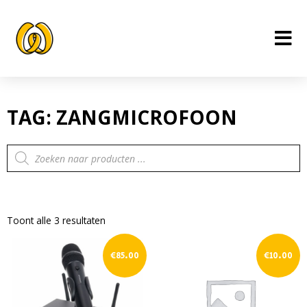
Ga
naar
de
inhoud
TAG: ZANGMICROFOON
Producten
zoeken
Toont alle 3 resultaten
€
85.00
€
10.00