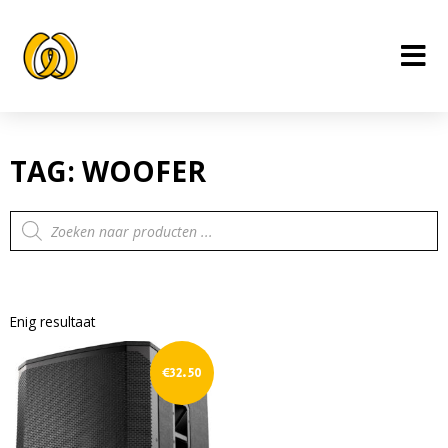
Ga
naar
de
inhoud
TAG: WOOFER
Producten
zoeken
Enig resultaat
€
32.50