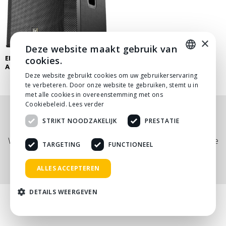
×
Deze website maakt gebruik van
ELECTRO VOICE ELX200-18SP
cookies.
ACTIEVE SUBWOOFER
DUTCH
Deze website gebruikt cookies om uw gebruikerservaring
te verbeteren. Door onze website te gebruiken, stemt u in
DUTCH
met alle cookies in overeenstemming met ons
Cookiebeleid.
Lees verder
Nog niet helemaal gevonden wat je zocht? Bekijk
STRIKT NOODZAKELIJK
PRESTATIE
onze
PDF prijslijst
, of neem
contact
met ons op.
Wij adviseren je graag via telefoon, mail of tijdens een kopje
TARGETING
FUNCTIONEEL
koffie!
ALLES ACCEPTEREN
DETAILS WEERGEVEN