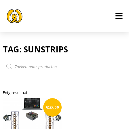
Ga
naar
de
inhoud
TAG: SUNSTRIPS
Producten
zoeken
Enig resultaat
€
125.00