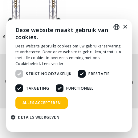
×
Deze website maakt gebruik van
cookies.
SUNSTRIP LICHTSET
DUTCH
Deze website gebruikt cookies om uw gebruikerservaring
te verbeteren. Door onze website te gebruiken, stemt u in
DUTCH
met alle cookies in overeenstemming met ons
Cookiebeleid.
Lees verder
Nog niet helemaal gevonden wat je zocht? Bekijk
STRIKT NOODZAKELIJK
PRESTATIE
onze
PDF prijslijst
, of neem
contact
met ons op.
Wij adviseren je graag via telefoon, mail of tijdens een kopje
koffie!
TARGETING
FUNCTIONEEL
ALLES ACCEPTEREN
DETAILS WEERGEVEN