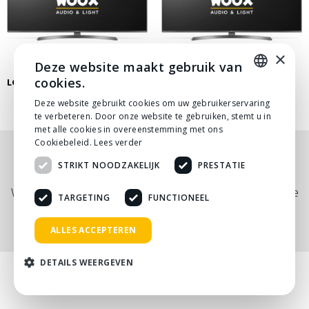
×
Deze website maakt gebruik van
SAMSUNG 85 INCH 4K TV
cookies.
LG 70 INCH 4K TV SCHERM
SCHERM
DUTCH
Deze website gebruikt cookies om uw gebruikerservaring
te verbeteren. Door onze website te gebruiken, stemt u in
DUTCH
met alle cookies in overeenstemming met ons
Cookiebeleid.
Lees verder
Nog niet helemaal gevonden wat je zocht? Bekijk
STRIKT NOODZAKELIJK
PRESTATIE
onze
PDF prijslijst
, of neem
contact
met ons op.
Wij adviseren je graag via telefoon, mail of tijdens een kopje
TARGETING
FUNCTIONEEL
koffie!
ALLES ACCEPTEREN
DETAILS WEERGEVEN