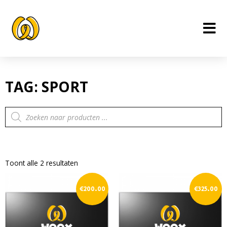
Ga
naar
de
inhoud
TAG: SPORT
Producten
zoeken
Toont alle 2 resultaten
€
200.00
€
325.00