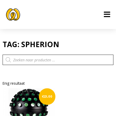
Ga
naar
de
inhoud
TAG: SPHERION
Producten
zoeken
Enig resultaat
€
15.00