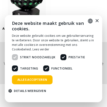
×
Deze website maakt gebruik van
cookies.
ADJ STARBURST LED EFFECT
DUTCH
Deze website gebruikt cookies om uw gebruikerservaring
te verbeteren. Door onze website te gebruiken, stemt u in
DUTCH
met alle cookies in overeenstemming met ons
Cookiebeleid.
Lees verder
Nog niet helemaal gevonden wat je zocht? Bekijk
STRIKT NOODZAKELIJK
PRESTATIE
onze
PDF prijslijst
, of neem
contact
met ons op.
Wij adviseren je graag via telefoon, mail of tijdens een kopje
koffie!
TARGETING
FUNCTIONEEL
ALLES ACCEPTEREN
DETAILS WEERGEVEN