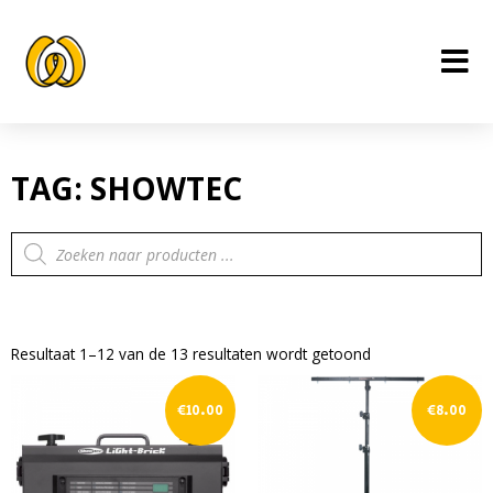
Ga
naar
de
inhoud
TAG: SHOWTEC
Producten
zoeken
Resultaat 1–12 van de 13 resultaten wordt getoond
€
10.00
€
8.00