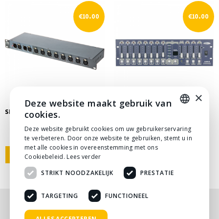
€
10.00
€
10.00
×
Deze website maakt gebruik van
SHOWTEC LITE-8 PRO
SHOWTEC DMX BOOSTER
cookies.
LICHTSTURING
DUTCH
Deze website gebruikt cookies om uw gebruikerservaring
te verbeteren. Door onze website te gebruiken, stemt u in
DUTCH
met alle cookies in overeenstemming met ons
1
2
→
Cookiebeleid.
Lees verder
STRIKT NOODZAKELIJK
PRESTATIE
TARGETING
FUNCTIONEEL
Nog niet helemaal gevonden wat je zocht? Bekijk
ALLES ACCEPTEREN