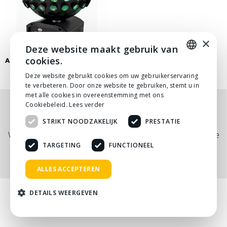
×
Deze website maakt gebruik van
cookies.
ADJ STARBURST LED EFFECT
DUTCH
Deze website gebruikt cookies om uw gebruikerservaring
te verbeteren. Door onze website te gebruiken, stemt u in
DUTCH
met alle cookies in overeenstemming met ons
Cookiebeleid.
Lees verder
Nog niet helemaal gevonden wat je zocht? Bekijk
STRIKT NOODZAKELIJK
PRESTATIE
onze
PDF prijslijst
, of neem
contact
met ons op.
Wij adviseren je graag via telefoon, mail of tijdens een kopje
koffie!
TARGETING
FUNCTIONEEL
ALLES ACCEPTEREN
DETAILS WEERGEVEN