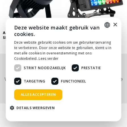
×
Deze website maakt gebruik van
ADJ 7P HEX IP OUTDOOR LED
ADJ 32P HEX IP OUTDOOR LED
cookies.
SPOT
PANEL
DUTCH
Deze website gebruikt cookies om uw gebruikerservaring
te verbeteren. Door onze website te gebruiken, stemt u in
DUTCH
met alle cookies in overeenstemming met ons
Cookiebeleid.
Lees verder
Nog niet helemaal gevonden wat je zocht? Bekijk
STRIKT NOODZAKELIJK
PRESTATIE
onze
PDF prijslijst
, of neem
contact
met ons op.
Wij adviseren je graag via telefoon, mail of tijdens een kopje
TARGETING
FUNCTIONEEL
koffie!
ALLES ACCEPTEREN
DETAILS WEERGEVEN