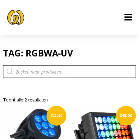
Ga
naar
de
inhoud
TAG: RGBWA-UV
Producten
zoeken
Toont alle 2 resultaten
€
12.50
€
45.00