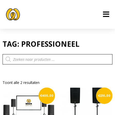
Ga
naar
de
inhoud
TAG: PROFESSIONEEL
Producten
zoeken
Toont alle 2 resultaten
€
400.00
€
150.00