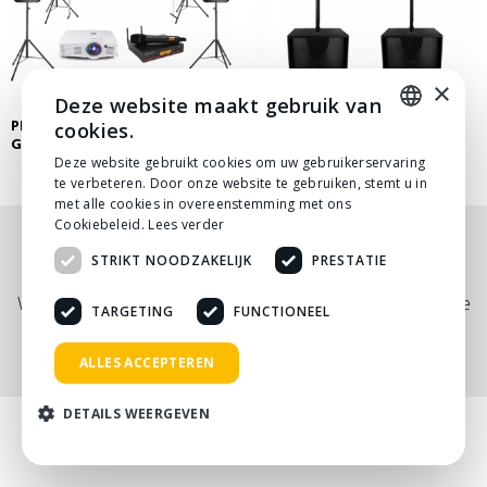
×
Deze website maakt gebruik van
PRESENTATIE SET MET BEAMER
cookies.
GELUIDSSET PRO
GROOT
DUTCH
Deze website gebruikt cookies om uw gebruikerservaring
te verbeteren. Door onze website te gebruiken, stemt u in
DUTCH
met alle cookies in overeenstemming met ons
Cookiebeleid.
Lees verder
Nog niet helemaal gevonden wat je zocht? Bekijk
STRIKT NOODZAKELIJK
PRESTATIE
onze
PDF prijslijst
, of neem
contact
met ons op.
Wij adviseren je graag via telefoon, mail of tijdens een kopje
TARGETING
FUNCTIONEEL
koffie!
ALLES ACCEPTEREN
DETAILS WEERGEVEN