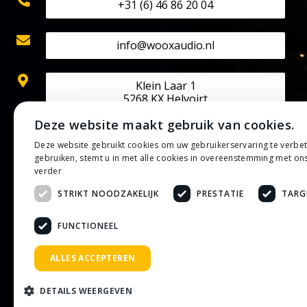
+31 (6) 46 86 20 04
info@wooxaudio.nl
Klein Laar 1
5268 KX Helvoirt
Deze website maakt gebruik van cookies.
KVK: 70524602
Deze website gebruikt cookies om uw gebruikerservaring te verbe
BTW: NL002202313B42
gebruiken, stemt u in met alle cookies in overeenstemming met on
IBAN: NL50 RABO 0133 0807 30
verder
STRIKT NOODZAKELIJK
PRESTATIE
TARG
Privacybeleid
Algemene voorwaarden
FUNCTIONEEL
ALLES ACCEPTEREN
DETAILS WEERGEVEN