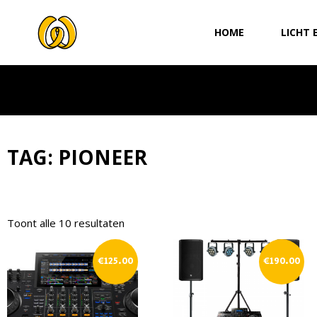
Ga
naar
HOME
LICHT 
de
inhoud
TAG: PIONEER
Toont alle 10 resultaten
€
125.00
€
190.00