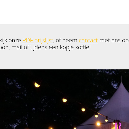
kijk onze
PDF prijslijst
, of neem
contact
met ons op
oon, mail of tijdens een kopje koffie!