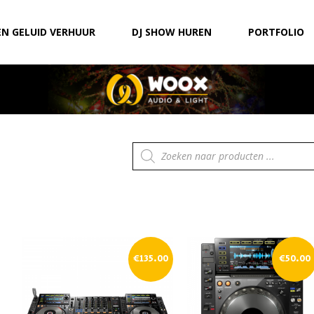
EN GELUID VERHUUR
DJ SHOW HUREN
PORTFOLIO
Producten
zoeken
€
135.00
€
50.00