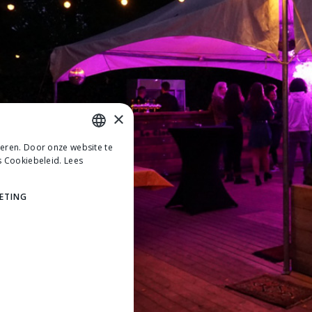
×
teren. Door onze website te
DUTCH
s Cookiebeleid.
Lees
DUTCH
ETING