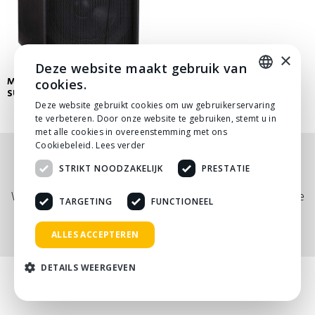
×
Deze website maakt gebruik van
MARTIN AUDIO S18+ PASSIEVE
cookies.
SUBWOOFER
DUTCH
Deze website gebruikt cookies om uw gebruikerservaring
te verbeteren. Door onze website te gebruiken, stemt u in
DUTCH
met alle cookies in overeenstemming met ons
Cookiebeleid.
Lees verder
Nog niet helemaal gevonden wat je zocht? Bekijk
STRIKT NOODZAKELIJK
PRESTATIE
onze
PDF prijslijst
, of neem
contact
met ons op.
Wij adviseren je graag via telefoon, mail of tijdens een kopje
TARGETING
FUNCTIONEEL
koffie!
ALLES ACCEPTEREN
DETAILS WEERGEVEN