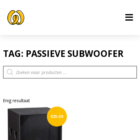
Ga
naar
de
inhoud
TAG: PASSIEVE SUBWOOFER
Producten
zoeken
Enig resultaat
€
25.00