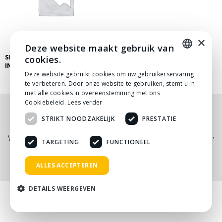
×
Deze website maakt gebruik van
SHURE SM57 DYNAMISCHE
cookies.
INSTRUMENTMICROFOON
DUTCH
Deze website gebruikt cookies om uw gebruikerservaring
te verbeteren. Door onze website te gebruiken, stemt u in
DUTCH
met alle cookies in overeenstemming met ons
Cookiebeleid.
Lees verder
Nog niet helemaal gevonden wat je zocht? Bekijk
STRIKT NOODZAKELIJK
PRESTATIE
onze
PDF prijslijst
, of neem
contact
met ons op.
Wij adviseren je graag via telefoon, mail of tijdens een kopje
TARGETING
FUNCTIONEEL
koffie!
ALLES ACCEPTEREN
DETAILS WEERGEVEN