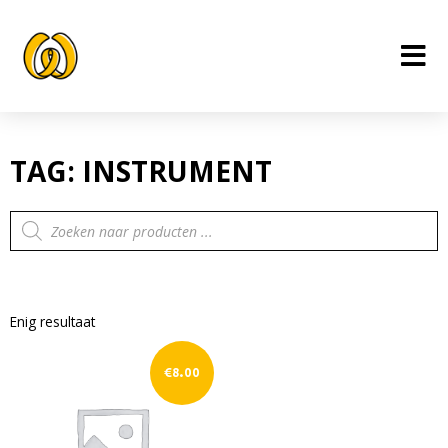
Ga
naar
de
inhoud
TAG: INSTRUMENT
Producten
zoeken
Enig resultaat
€
8.00