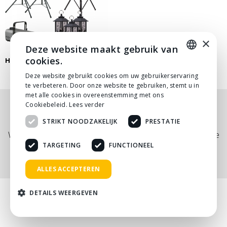
×
Deze website maakt gebruik van
cookies.
HALLOWEEN THEMAFEEST
DUTCH
Deze website gebruikt cookies om uw gebruikerservaring
te verbeteren. Door onze website te gebruiken, stemt u in
DUTCH
met alle cookies in overeenstemming met ons
Cookiebeleid.
Lees verder
Nog niet helemaal gevonden wat je zocht? Bekijk
STRIKT NOODZAKELIJK
PRESTATIE
onze
PDF prijslijst
, of neem
contact
met ons op.
Wij adviseren je graag via telefoon, mail of tijdens een kopje
koffie!
TARGETING
FUNCTIONEEL
ALLES ACCEPTEREN
DETAILS WEERGEVEN