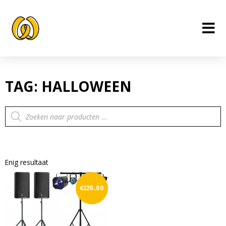
Ga
naar
de
inhoud
TAG: HALLOWEEN
Producten
zoeken
Enig resultaat
€
120.00