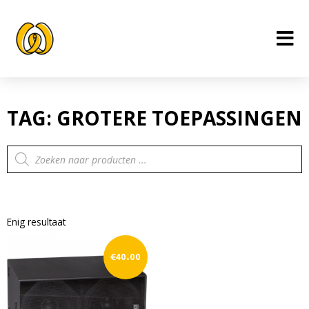
Ga
naar
de
inhoud
TAG: GROTERE TOEPASSINGEN
Producten
zoeken
Enig resultaat
€
40.00