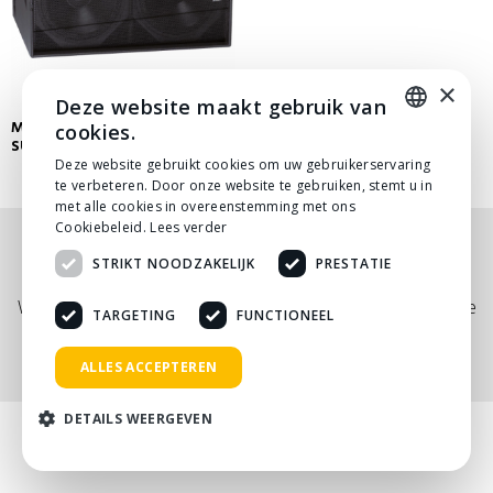
×
Deze website maakt gebruik van
MARTIN AUDIO WS218X
cookies.
SUBWOOFER
DUTCH
Deze website gebruikt cookies om uw gebruikerservaring
te verbeteren. Door onze website te gebruiken, stemt u in
DUTCH
met alle cookies in overeenstemming met ons
Cookiebeleid.
Lees verder
Nog niet helemaal gevonden wat je zocht? Bekijk
STRIKT NOODZAKELIJK
PRESTATIE
onze
PDF prijslijst
, of neem
contact
met ons op.
Wij adviseren je graag via telefoon, mail of tijdens een kopje
TARGETING
FUNCTIONEEL
koffie!
ALLES ACCEPTEREN
DETAILS WEERGEVEN