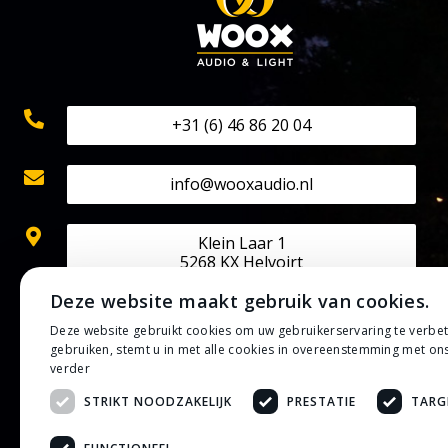
+31 (6) 46 86 20 04
info@wooxaudio.nl
Klein Laar 1
5268 KX Helvoirt
Deze website maakt gebruik van cookies.
KVK: 70524602
Deze website gebruikt cookies om uw gebruikerservaring te verbe
BTW: NL002202313B42
gebruiken, stemt u in met alle cookies in overeenstemming met on
IBAN: NL50 RABO 0133 0807 30
verder
STRIKT NOODZAKELIJK
PRESTATIE
TARG
Privacybeleid
Algemene voorwaarden