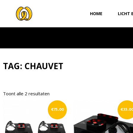
Ga
naar
HOME
LICHT 
de
inhoud
TAG: CHAUVET
Toont alle 2 resultaten
€
75.00
€
35.0