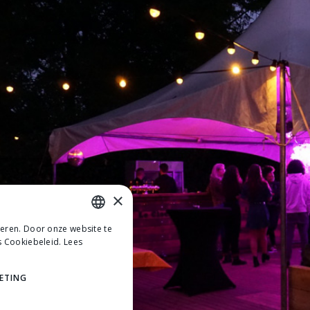
×
teren. Door onze website te
DUTCH
s Cookiebeleid.
Lees
DUTCH
ETING