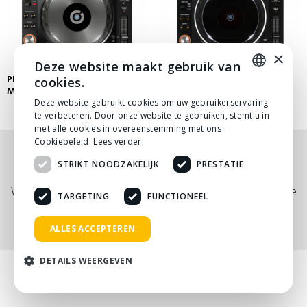
×
Deze website maakt gebruik van
PIONEER CDJ2000 NXS
PIONEER CDJ2000 NXS2
cookies.
MEDIASPELER
MEDIASPELER
DUTCH
Deze website gebruikt cookies om uw gebruikerservaring
te verbeteren. Door onze website te gebruiken, stemt u in
DUTCH
met alle cookies in overeenstemming met ons
Cookiebeleid.
Lees verder
Nog niet helemaal gevonden wat je zocht? Bekijk
STRIKT NOODZAKELIJK
PRESTATIE
onze
PDF prijslijst
, of neem
contact
met ons op.
Wij adviseren je graag via telefoon, mail of tijdens een kopje
TARGETING
FUNCTIONEEL
koffie!
ALLES ACCEPTEREN
DETAILS WEERGEVEN