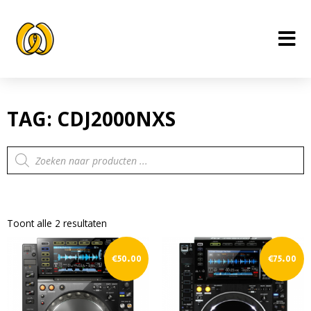
Ga
naar
de
inhoud
TAG: CDJ2000NXS
Producten
zoeken
Toont alle 2 resultaten
€
50.00
€
75.00