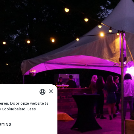
×
teren. Door onze website te
DUTCH
s Cookiebeleid.
Lees
DUTCH
ETING