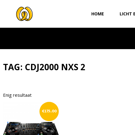
Ga
naar
HOME
LICHT 
de
inhoud
TAG: CDJ2000 NXS 2
Enig resultaat
€
175.00