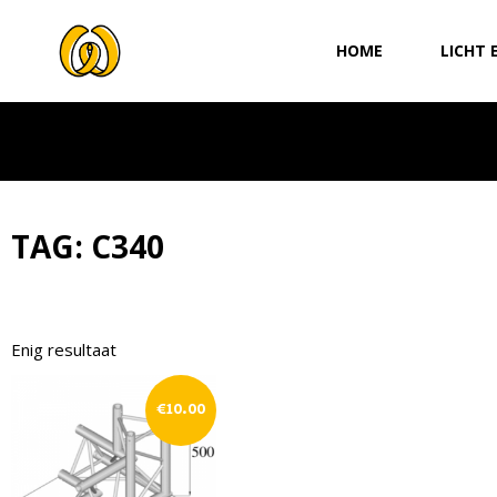
Ga
naar
HOME
LICHT 
de
inhoud
TAG: C340
Enig resultaat
€
10.00