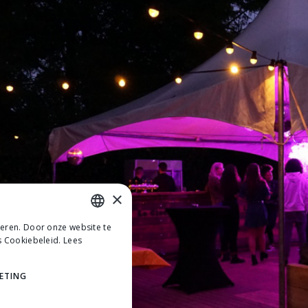
×
teren. Door onze website te
DUTCH
s Cookiebeleid.
Lees
DUTCH
ETING