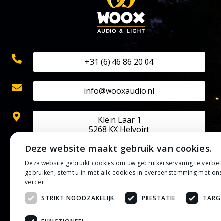
+31 (6) 46 86 20 04
info@wooxaudio.nl
Klein Laar 1
5268 KX Helvoirt
Deze website maakt gebruik van cookies.
KVK: 70524602
Deze website gebruikt cookies om uw gebruikerservaring te verbe
BTW: NL002202313B42
gebruiken, stemt u in met alle cookies in overeenstemming met on
IBAN: NL50 RABO 0133 0807 30
verder
STRIKT NOODZAKELIJK
PRESTATIE
TARG
Privacybeleid
Algemene voorwaarden