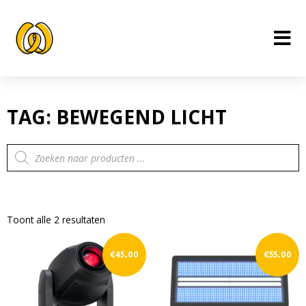
Ga
naar
de
inhoud
TAG: BEWEGEND LICHT
Producten
zoeken
Toont alle 2 resultaten
€
45.00
€
55.00