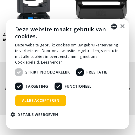
×
Deze website maakt gebruik van
ADJ FOCUS SPOT 4Z LED
S7 PROFESSIONAL STRIKE M
cookies.
MOVING HEAD
OUTDOOR MOVING WASH
DUTCH
/STROBE
Deze website gebruikt cookies om uw gebruikerservaring
te verbeteren. Door onze website te gebruiken, stemt u in
DUTCH
met alle cookies in overeenstemming met ons
Cookiebeleid.
Lees verder
STRIKT NOODZAKELIJK
PRESTATIE
Nog niet helemaal gevonden wat je zocht? Bekijk
onze
PDF prijslijst
, of neem
contact
met ons op.
TARGETING
FUNCTIONEEL
Wij adviseren je graag via telefoon, mail of tijdens een kopje
koffie!
ALLES ACCEPTEREN
DETAILS WEERGEVEN