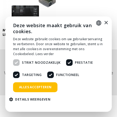
×
Deze website maakt gebruik van
MOVING BEAM LEDSTRIP
cookies.
LICHTSET
DUTCH
Deze website gebruikt cookies om uw gebruikerservaring
te verbeteren. Door onze website te gebruiken, stemt u in
DUTCH
met alle cookies in overeenstemming met ons
Cookiebeleid.
Lees verder
Nog niet helemaal gevonden wat je zocht? Bekijk
STRIKT NOODZAKELIJK
PRESTATIE
onze
PDF prijslijst
, of neem
contact
met ons op.
Wij adviseren je graag via telefoon, mail of tijdens een kopje
TARGETING
FUNCTIONEEL
koffie!
ALLES ACCEPTEREN
DETAILS WEERGEVEN