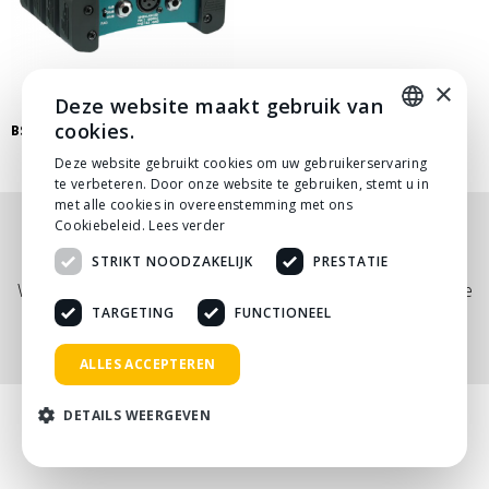
×
Deze website maakt gebruik van
cookies.
BSS AR-133 ACTIEVE DI BOX
DUTCH
Deze website gebruikt cookies om uw gebruikerservaring
te verbeteren. Door onze website te gebruiken, stemt u in
DUTCH
met alle cookies in overeenstemming met ons
Cookiebeleid.
Lees verder
Nog niet helemaal gevonden wat je zocht? Bekijk
STRIKT NOODZAKELIJK
PRESTATIE
onze
PDF prijslijst
, of neem
contact
met ons op.
Wij adviseren je graag via telefoon, mail of tijdens een kopje
koffie!
TARGETING
FUNCTIONEEL
ALLES ACCEPTEREN
DETAILS WEERGEVEN