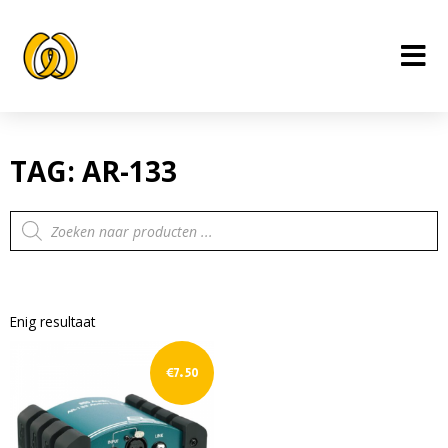
Ga
naar
de
inhoud
TAG: AR-133
Producten
zoeken
Enig resultaat
€
7.50