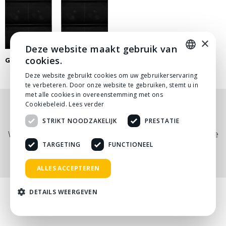
×
Deze website maakt gebruik van
cookies.
GELUIDSSET EVENEMENT
DUTCH
Deze website gebruikt cookies om uw gebruikerservaring
te verbeteren. Door onze website te gebruiken, stemt u in
DUTCH
met alle cookies in overeenstemming met ons
Cookiebeleid.
Lees verder
Nog niet helemaal gevonden wat je zocht? Bekijk
STRIKT NOODZAKELIJK
PRESTATIE
onze
PDF prijslijst
, of neem
contact
met ons op.
Wij adviseren je graag via telefoon, mail of tijdens een kopje
koffie!
TARGETING
FUNCTIONEEL
ALLES ACCEPTEREN
DETAILS WEERGEVEN