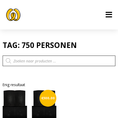
Ga
naar
de
inhoud
TAG: 750 PERSONEN
Producten
zoeken
Enig resultaat
€
500.00