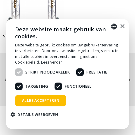
×
Deze website maakt gebruik van
cookies.
SUNSTRIP LICHTSET
DUTCH
Deze website gebruikt cookies om uw gebruikerservaring
te verbeteren. Door onze website te gebruiken, stemt u in
DUTCH
met alle cookies in overeenstemming met ons
Cookiebeleid.
Lees verder
Nog niet helemaal gevonden wat je zocht? Bekijk
STRIKT NOODZAKELIJK
PRESTATIE
onze
PDF prijslijst
, of neem
contact
met ons op.
Wij adviseren je graag via telefoon, mail of tijdens een kopje
koffie!
TARGETING
FUNCTIONEEL
ALLES ACCEPTEREN
DETAILS WEERGEVEN