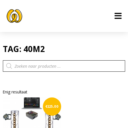
Ga
naar
de
inhoud
TAG: 40M2
Producten
zoeken
Enig resultaat
€
125.00