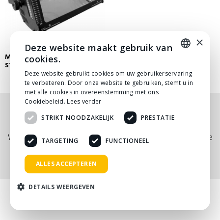
×
Deze website maakt gebruik van
MARTIN ATOMIC 3000
cookies.
STROBOSCOOP
DUTCH
Deze website gebruikt cookies om uw gebruikerservaring
te verbeteren. Door onze website te gebruiken, stemt u in
DUTCH
met alle cookies in overeenstemming met ons
Cookiebeleid.
Lees verder
Nog niet helemaal gevonden wat je zocht? Bekijk
STRIKT NOODZAKELIJK
PRESTATIE
onze
PDF prijslijst
, of neem
contact
met ons op.
Wij adviseren je graag via telefoon, mail of tijdens een kopje
TARGETING
FUNCTIONEEL
koffie!
ALLES ACCEPTEREN
DETAILS WEERGEVEN