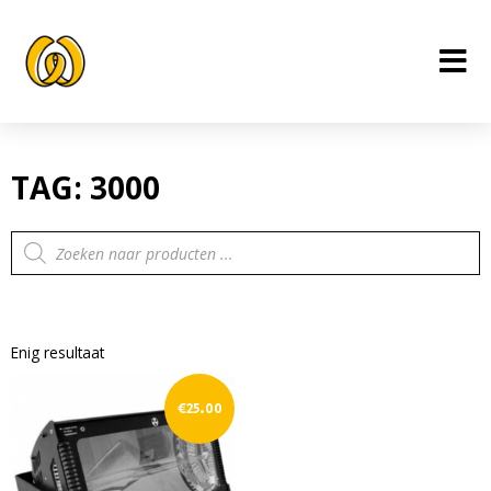
Ga
naar
de
inhoud
TAG: 3000
Producten
zoeken
Enig resultaat
€
25.00