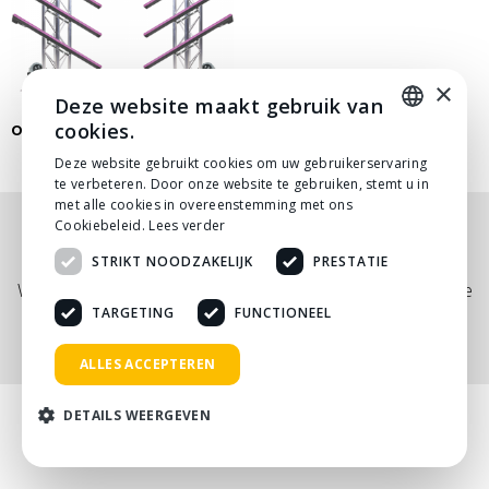
×
Deze website maakt gebruik van
cookies.
OCTOSTRIP LICHTSET
DUTCH
Deze website gebruikt cookies om uw gebruikerservaring
te verbeteren. Door onze website te gebruiken, stemt u in
DUTCH
met alle cookies in overeenstemming met ons
Cookiebeleid.
Lees verder
Nog niet helemaal gevonden wat je zocht? Bekijk
STRIKT NOODZAKELIJK
PRESTATIE
onze
PDF prijslijst
, of neem
contact
met ons op.
Wij adviseren je graag via telefoon, mail of tijdens een kopje
koffie!
TARGETING
FUNCTIONEEL
ALLES ACCEPTEREN
DETAILS WEERGEVEN