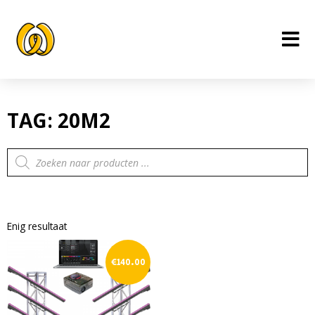
Ga
naar
de
inhoud
TAG: 20M2
Producten
zoeken
Enig resultaat
€
140.00