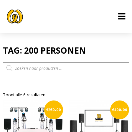
Ga
naar
de
inhoud
TAG: 200 PERSONEN
Producten
zoeken
Toont alle 6 resultaten
€
950.00
€
400.00