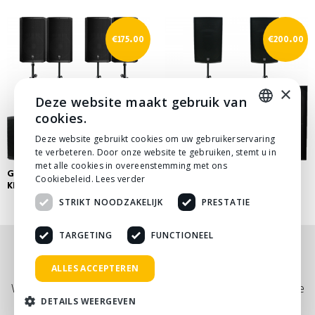
€
175.00
€
200.00
×
Deze website maakt gebruik van
cookies.
DUTCH
Deze website gebruikt cookies om uw gebruikerservaring
te verbeteren. Door onze website te gebruiken, stemt u in
DUTCH
met alle cookies in overeenstemming met ons
GELUIDSSET ‘IK WIL DIKKE
GELUIDSSET PRO GROOT
Cookiebeleid.
Lees verder
KICK’
STRIKT NOODZAKELIJK
PRESTATIE
TARGETING
FUNCTIONEEL
Nog niet helemaal gevonden wat je zocht? Bekijk
ALLES ACCEPTEREN
onze
PDF prijslijst
, of neem
contact
met ons op.
Wij adviseren je graag via telefoon, mail of tijdens een kopje
DETAILS WEERGEVEN
koffie!