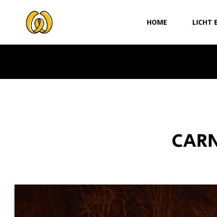
Ga
naar
HOME
LICHT 
de
inhoud
CARN