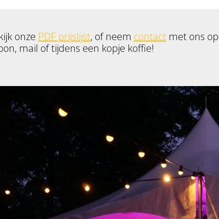
kijk onze
PDF prijslijst
, of neem
contact
met ons op
oon, mail of tijdens een kopje koffie!