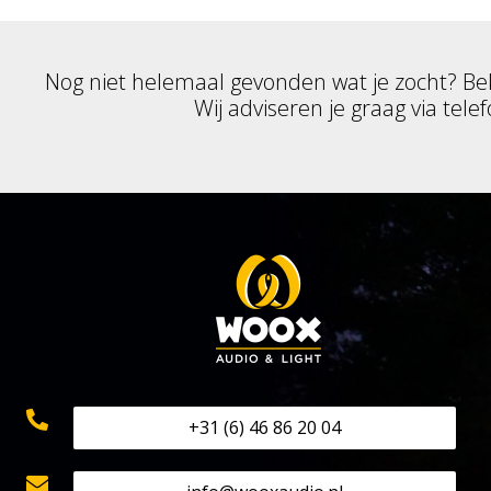
Nog niet helemaal gevonden wat je zocht? Be
Wij adviseren je graag via telef
+31 (6) 46 86 20 04