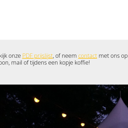
kijk onze
PDF prijslijst
, of neem
contact
met ons op
oon, mail of tijdens een kopje koffie!