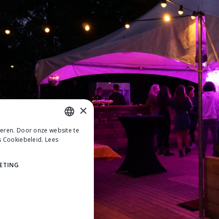
×
teren. Door onze website te
DUTCH
s Cookiebeleid.
Lees
DUTCH
ETING