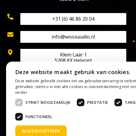
+31 (6) 46 86 20 04
info@wooxaudio.nl
Klein Laar 1
5268 KX Helvoirt
Deze website maakt gebruik van cookies.
KVK: 70524602
Deze website gebruikt cookies om uw gebruikerservaring te verbe
BTW: NL002202313B42
gebruiken, stemt u in met alle cookies in overeenstemming met on
IBAN: NL50 RABO 0133 0807 30
verder
STRIKT NOODZAKELIJK
PRESTATIE
TARG
Privacybeleid
Algemene voorwaarden
FUNCTIONEEL
ALLES ACCEPTEREN