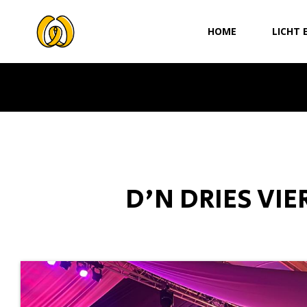
Ga
naar
HOME
LICHT 
de
inhoud
D'N DRIES VIE