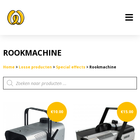
Ga
naar
de
inhoud
ROOKMACHINE
Home
>
Losse producten
>
Special effects
>
Rookmachine
Producten
zoeken
€
10.00
€
15.00