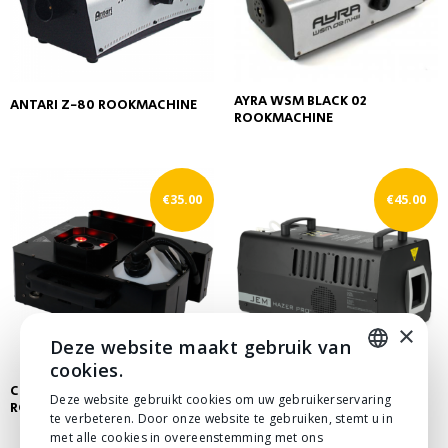
AYRA WSM BLACK 02
ANTARI Z-80 ROOKMACHINE
ROOKMACHINE
€
35.00
€
45.00
×
Deze website maakt gebruik van
cookies.
CHAUVET GEYSER P7 VERTICALE
DUTCH
JEM COMPACT HAZER PRO
Deze website gebruikt cookies om uw gebruikerservaring
ROOKMACHINE
te verbeteren. Door onze website te gebruiken, stemt u in
DUTCH
met alle cookies in overeenstemming met ons