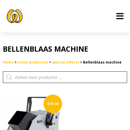
Ga
naar
de
inhoud
BELLENBLAAS MACHINE
Home
>
Losse producten
>
Special effects
>
Bellenblaas machine
Producten
zoeken
€
15.00