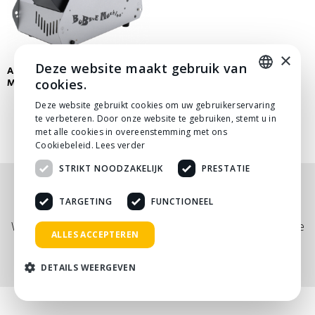
×
Deze website maakt gebruik van
ANTARI B100 BELLENBLAAS
MACHINE
cookies.
DUTCH
Deze website gebruikt cookies om uw gebruikerservaring
te verbeteren. Door onze website te gebruiken, stemt u in
DUTCH
met alle cookies in overeenstemming met ons
Cookiebeleid.
Lees verder
STRIKT NOODZAKELIJK
PRESTATIE
Nog niet helemaal gevonden wat je zocht? Bekijk
TARGETING
FUNCTIONEEL
onze
PDF prijslijst
, of neem
contact
met ons op.
Wij adviseren je graag via telefoon, mail of tijdens een kopje
ALLES ACCEPTEREN
koffie!
DETAILS WEERGEVEN