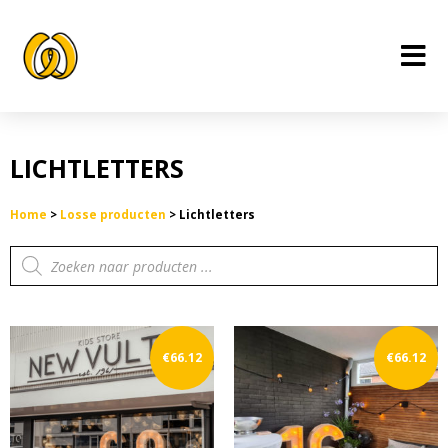
Ga
naar
de
inhoud
LICHTLETTERS
Home
>
Losse producten
>
Lichtletters
Producten
zoeken
€
66.12
€
66.12