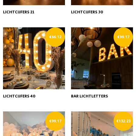
LICHTCIJFERS 21
LICHTCIJFERS 30
€
66.12
€
99.17
LICHTCIJFERS 40
BAR LICHTLETTERS
€
99.17
€
132.23